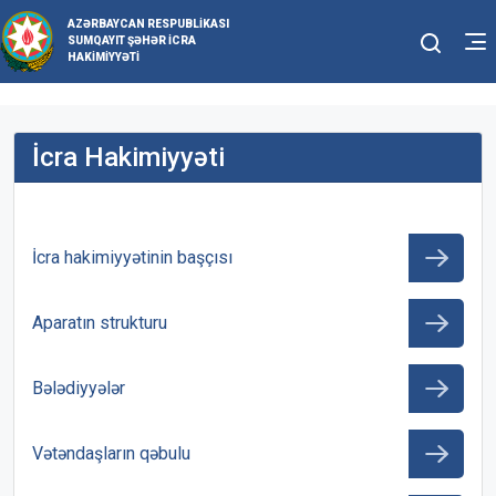
AZƏRBAYCAN RESPUBLIKASI
SUMQAYIT ŞƏHƏR İCRA
HAKIMIYYƏTI
İcra Hakimiyyəti
İcra hakimiyyətinin başçısı
Aparatın strukturu
Bələdiyyələr
Vətəndaşların qəbulu