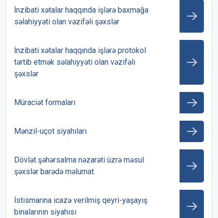
İnzibati xətalar haqqında işlərə baxmağa
səlahiyyəti olan vəzifəli şəxslər
İnzibati xətalar haqqında işlərə protokol
tərtib etmək səlahiyyəti olan vəzifəli
şəxslər
Müraciət formaları
Mənzil-uçot siyahıları
Dövlət şəhərsalma nəzarəti üzrə məsul
şəxslər barədə məlumat
İstismarına icazə verilmiş qeyri-yaşayış
binalarının siyahısı