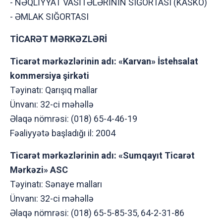
- NƏQLİYYAT VASİTƏLƏRİNİN SIĞORTASI (KASKO)
- ƏMLAK SIĞORTASI
TİCARƏT MƏRKƏZLƏRİ
Ticarət mərkəzlərinin adı: «Karvan» İstehsalat
kоmmersiya şirkəti
Təyinatı: Qarışıq mallar
Ünvanı: 32-ci məhəllə
Əlaqə nömrəsi: (018) 65-4-46-19
Fəaliyyətə başladığı il: 2004
Ticarət mərkəzlərinin adı: «Sumqayıt Ticarət
Mərkəzi» ASC
Təyinatı: Sənaye malları
Ünvanı: 32-ci məhəllə
Əlaqə nömrəsi: (018) 65-5-85-35, 64-2-31-86