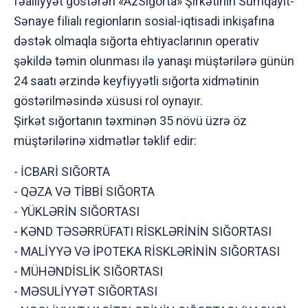
fəalliyyət göstərən «AzSığorta» Şirkətinin Sumqayıt-
Sənaye filialı regionların sosial-iqtisadi inkişafına
dəstək olmaqla sığorta ehtiyaclarının operativ
şəkildə təmin olunması ilə yanaşı müştərilərə günün
24 saatı ərzində keyfiyyətli sığorta xidmətinin
göstərilməsində xüsusi rol oynayır.
Şirkət sığortanın təxminən 35 növü üzrə öz
müştərilərinə xidmətlər təklif edir:
- İCBARİ SIĞORTA
- QƏZA VƏ TİBBİ SIĞORTA
- YÜKLƏRİN SIĞORTASI
- KƏND TƏSƏRRÜFATI RİSKLƏRİNİN SIĞORTASI
- MALİYYƏ VƏ İPOTEKA RİSKLƏRİNİN SIĞORTASI
- MÜHƏNDİSLİK SIĞORTASI
- MƏSULİYYƏT SIĞORTASI