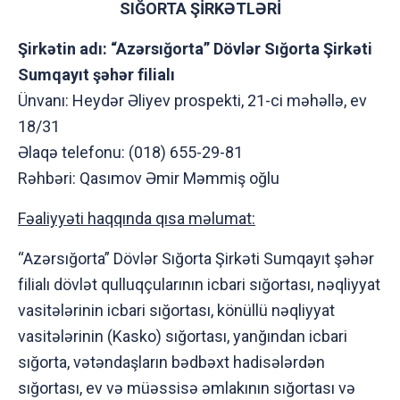
SIĞORTA ŞİRKƏTLƏRİ
Şirkətin adı: “Azərsığorta” Dövlər Sığorta Şirkəti
Sumqayıt şəhər filialı
Ünvanı: Heydər Əliyev prospekti, 21-ci məhəllə, ev
18/31
Əlaqə telefonu: (018) 655-29-81
Rəhbəri: Qasımov Əmir Məmmiş oğlu
Fəaliyyəti haqqında qısa məlumat:
“Azərsığorta” Dövlər Sığorta Şirkəti Sumqayıt şəhər
filialı dövlət qulluqçularının icbari sığortası, nəqliyyat
vasitələrinin icbari sığortası, könüllü nəqliyyat
vasitələrinin (Kasko) sığortası, yanğından icbari
sığorta, vətəndaşların bədbəxt hadisələrdən
sığortası, ev və müəssisə əmlakının sığortası və