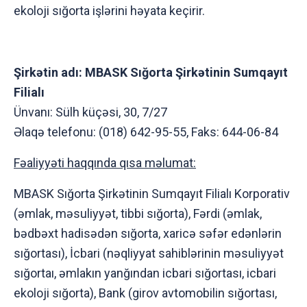
ekoloji sığorta işlərini həyata keçirir.
Şirkətin adı: MBASK Sığorta Şirkətinin Sumqayıt
Filialı
Ünvanı: Sülh küçəsi, 30, 7/27
Əlaqə telefonu: (018) 642-95-55, Faks: 644-06-84
Fəaliyyəti haqqında qısa məlumat:
MBASK Sığorta Şirkətinin Sumqayıt Filialı Korporativ
(əmlak, məsuliyyət, tibbi sığorta), Fərdi (əmlak,
bədbəxt hadisədən sığorta, xaricə səfər edənlərin
sığortası), İcbari (nəqliyyat sahiblərinin məsuliyyət
sığortaı, əmlakın yanğından icbari sığortası, icbari
ekoloji sığorta), Bank (girov avtomobilin sığortası,