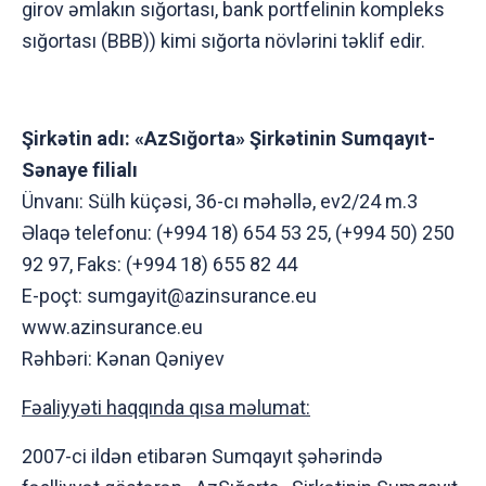
girov əmlakın sığortası, bank portfelinin kompleks
sığortası (BBB)) kimi sığorta növlərini təklif edir.
Şirkətin adı: «AzSığorta» Şirkətinin Sumqayıt-
Sənaye filialı
Ünvanı: Sülh küçəsi, 36-cı məhəllə, ev2/24 m.3
Əlaqə telefonu: (+994 18) 654 53 25, (+994 50) 250
92 97, Faks: (+994 18) 655 82 44
E-poçt: sumgayit@azinsurance.eu
www.azinsurance.eu
Rəhbəri: Kənan Qəniyev
Fəaliyyəti haqqında qısa məlumat:
2007-ci ildən etibarən Sumqayıt şəhərində