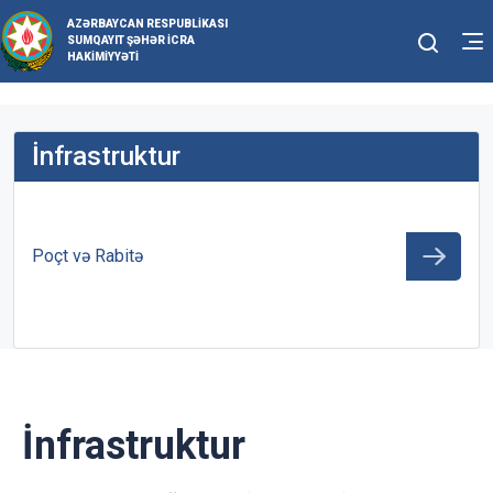
AZƏRBAYCAN RESPUBLIKASI
SUMQAYIT ŞƏHƏR İCRA
HAKIMIYYƏTI
İnfrastruktur
Poçt və Rabitə
İnfrastruktur