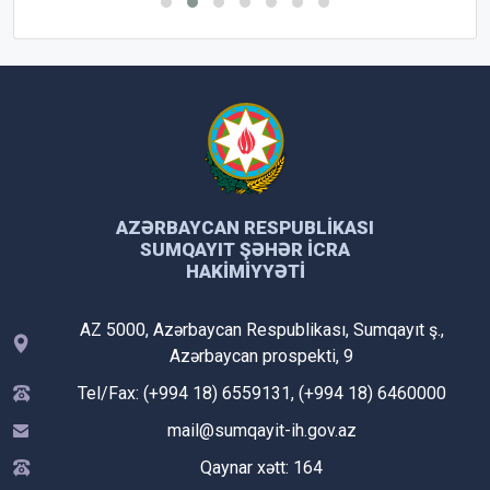
AZƏRBAYCAN RESPUBLIKASI
SUMQAYIT ŞƏHƏR İCRA
HAKIMIYYƏTI
AZ 5000, Azərbaycan Respublikası, Sumqayıt ş.,
Azərbaycan prospekti, 9
Tel/Fax: (+994 18) 6559131, (+994 18) 6460000
mail@sumqayit-ih.gov.az
Qaynar xətt: 164