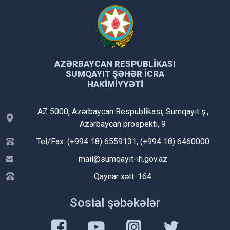
AZƏRBAYCAN RESPUBLIKASI
SUMQAYIT ŞƏHƏR İCRA
HAKIMIYYƏTI
AZ 5000, Azərbaycan Respublikası, Sumqayıt ş.,
Azərbaycan prospekti, 9
Tel/Fax: (+994 18) 6559131, (+994 18) 6460000
mail@sumqayit-ih.gov.az
Qaynar xətt: 164
Sosial şəbəkələr