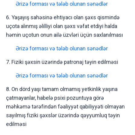
Ərizə forması və tələb olunan sənədlər
6. Yaşayış sahəsinə ehtiyacı olan şəxs qismində
uçota alınmış əlilliyi olan şəxs vəfat etdiyi halda
həmin uçotun onun ailə üzvləri üçün saxlanılması
Ərizə forması və tələb olunan sənədlər
7. Fiziki şəxsin üzərində patronaj təyin edilməsi
Ərizə forması və tələb olunan sənədlər
8. On dörd yaşı tamam olmamış yetkinlik yaşına
çatmayanlar, habelə psixi pozuntuya görə
məhkəmə tərəfindən fəaliyyət qabiliyyəti olmayan
sayılmış fiziki şəxslər üzərində qəyyumluq təyin
edilməsi