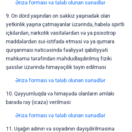
Ərizə forması və tələb olunan sənədlər
9. On dörd yaşından on səkkiz yaşınadək olan
yetkinlik yaşına çatmayanlar üzərində, habelə spirtli
içkilərdən, narkotik vasitələrdən və ya psixotrop
maddələrdən sui-istifadə etməsi və ya qumara
qurşanması nəticəsində fəaliyyət qabiliyyəti
məhkəmə tərəfindən məhdudlaşdırılmış fiziki
şəxslər üzərində himayəçilik təyin edilməsi
Ərizə forması və tələb olunan sənədlər
10. Qəyyumluqda və himayədə olanların əmlakı
barədə rəy (icazə) verilməsi
Ərizə forması və tələb olunan sənədlər
11. Uşağın adının və soyadının dəyişdirilməsinə