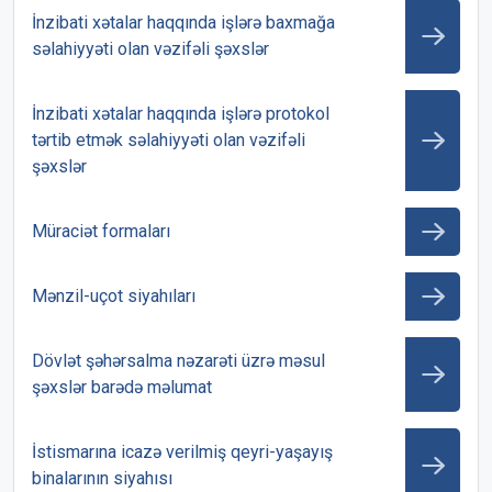
İnzibati xətalar haqqında işlərə baxmağa
səlahiyyəti olan vəzifəli şəxslər
İnzibati xətalar haqqında işlərə protokol
tərtib etmək səlahiyyəti olan vəzifəli
şəxslər
Müraciət formaları
Mənzil-uçot siyahıları
Dövlət şəhərsalma nəzarəti üzrə məsul
şəxslər barədə məlumat
İstismarına icazə verilmiş qeyri-yaşayış
binalarının siyahısı