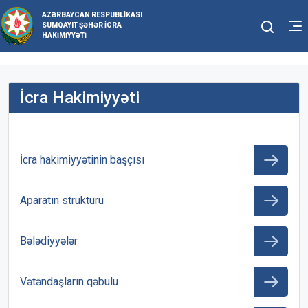
AZƏRBAYCAN RESPUBLIKASI
SUMQAYIT ŞƏHƏR İCRA
HAKIMIYYƏTI
İcra Hakimiyyəti
İcra hakimiyyətinin başçısı
Aparatın strukturu
Bələdiyyələr
Vətəndaşların qəbulu