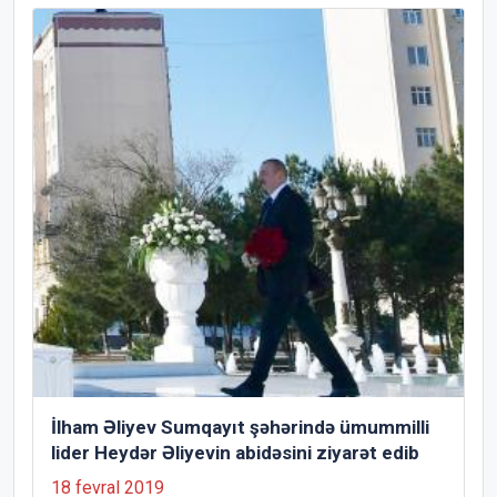
İlham Əliyev Sumqayıt şəhərində ümummilli
lider Heydər Əliyevin abidəsini ziyarət edib
18 fevral 2019