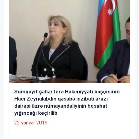
Sumqayıt şəhər İcra Hakimiyyəti başçısının
Hacı Zeynalabdin qəsəbə inzibati ərazi
dairəsi üzrə nümayəndəliyinin hesabat
yığıncağı keçirilib
22 yanvar 2019