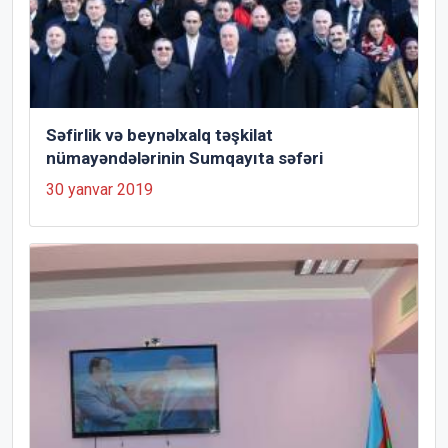
Səfirlik və beynəlxalq təşkilat
nümayəndələrinin Sumqayıta səfəri
30 yanvar 2019