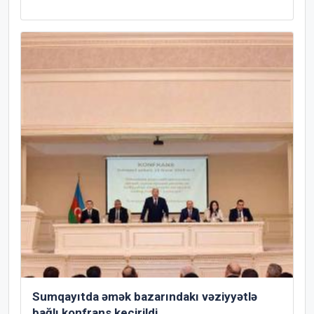
Sumqayıtda əmək bazarındakı vəziyyətlə
bağlı konfrans keçirildi