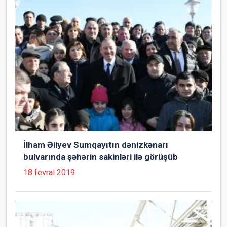
İlham Əliyev Sumqayıtın dənizkənarı
bulvarında şəhərin sakinləri ilə görüşüb
18 fevral 2019