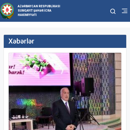
AZƏRBAYCAN RESPUBLIKASI
SUMQAYIT ŞƏHƏR İCRA
HAKIMIYYƏTI
Xəbərlər