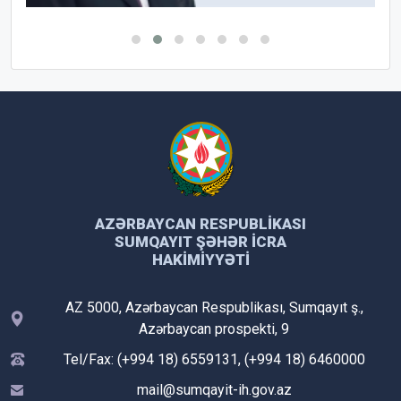
AZƏRBAYCAN RESPUBLIKASI
SUMQAYIT ŞƏHƏR İCRA
HAKIMIYYƏTI
AZ 5000, Azərbaycan Respublikası, Sumqayıt ş.,
Azərbaycan prospekti, 9
Tel/Fax: (+994 18) 6559131, (+994 18) 6460000
mail@sumqayit-ih.gov.az