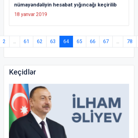
nümayəndəliyin hesabat yığıncağı keçirilib
18 yanvar 2019
2
...
61
62
63
64
65
66
67
...
78
Keçidlər