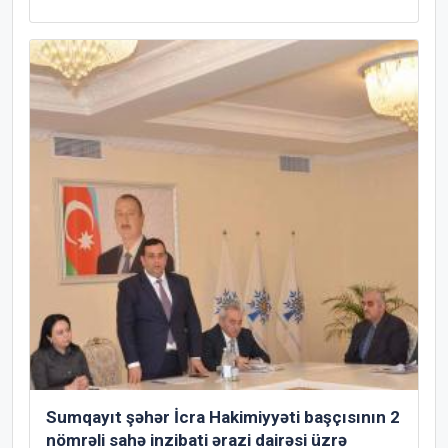
Sumqayıt şəhər İcra Hakimiyyəti başçısının 2
nömrəli sahə inzibati ərazi dairəsi üzrə