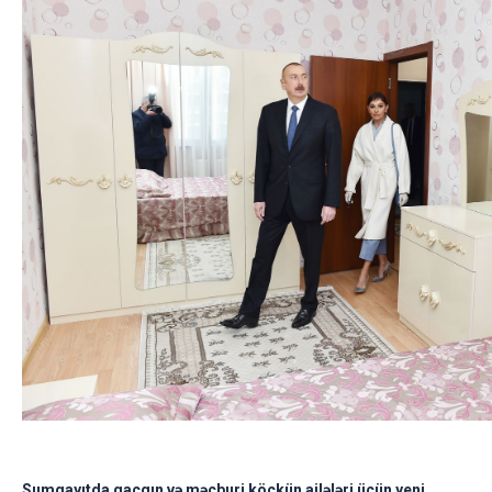
Sumqayıtda qaçqın və məcburi köçkün ailələri üçün yeni