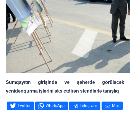
Sumqayıtın girişində və şəhərdə görüləcək
yenidənqurma işlərini əks etdirən stendlərlə tanışlıq
Twitter
WhatsApp
Telegram
Mail