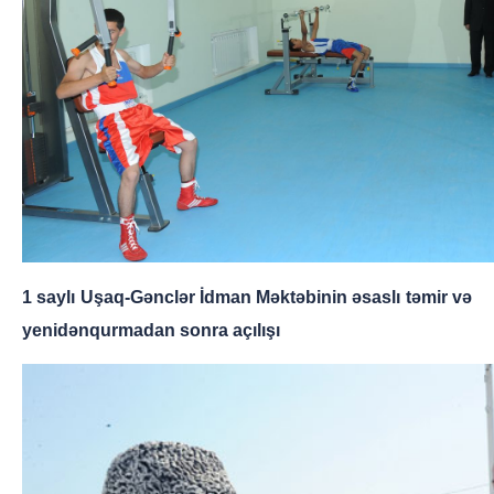
1 saylı Uşaq-Gənclər İdman Məktəbinin əsaslı təmir və
yenidənqurmadan sonra açılışı