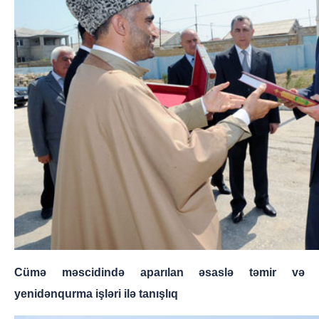
Cümə məscidində aparılan əsaslə təmir və
yenidənqurma işləri ilə tanışlıq