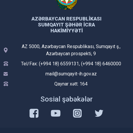
AZƏRBAYCAN RESPUBLIKASI
SUMQAYIT ŞƏHƏR İCRA
HAKIMIYYƏTI
AZ 5000, Azərbaycan Respublikası, Sumqayıt ş.,
Azərbaycan prospekti, 9
Tel/Fax: (+994 18) 6559131, (+994 18) 6460000
mail@sumqayit-ih.gov.az
Qaynar xətt: 164
Sosial şəbəkələr