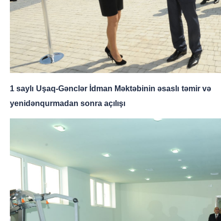
1 saylı Uşaq-Gənclər İdman Məktəbinin əsaslı təmir və
yenidənqurmadan sonra açılışı