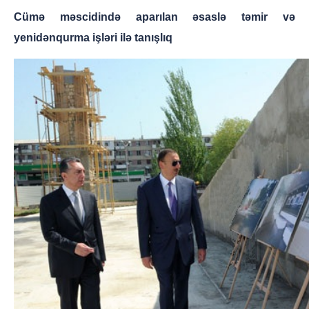
Cümə məscidində aparılan əsaslə təmir və
yenidənqurma işləri ilə tanışlıq