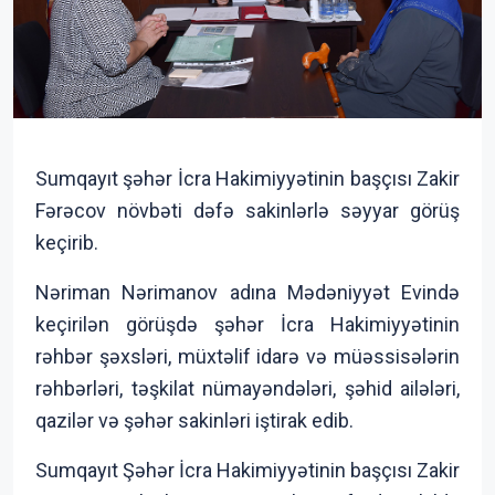
Sumqayıt şəhər İcra Hakimiyyətinin başçısı Zakir
Fərəcov növbəti dəfə sakinlərlə səyyar görüş
keçirib.
Nəriman Nərimanov adına Mədəniyyət Evində
keçirilən görüşdə şəhər İcra Hakimiyyətinin
rəhbər şəxsləri, müxtəlif idarə və müəssisələrin
rəhbərləri, təşkilat nümayəndələri, şəhid ailələri,
qazilər və şəhər sakinləri iştirak edib.
Sumqayıt Şəhər İcra Hakimiyyətinin başçısı Zakir