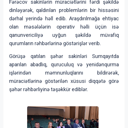
Fərəcov sakinlərin müraciətlərini fərdi şəkildə
dinləyərək, qaldırılan problemlərin bir hissəsini
dərhal yerində həll edib. Araşdırılmağa ehtiyac
olan məsələlərin operativ həlli üçün isə
qanunvericiliyə uyğun şəkildə müvafiq
qurumların rəhbərlərinə göstərişlər verib.
Görüşə qatılan şəhər sakinləri Sumqayıtda
aparılan abadlıq, quruculuq və yenidənqurma
işlərindən məmnunluqlarını bildirərək,
müraciətlərinə göstərilən xüsusi diqqətə görə
şəhər rəhbərliyinə təşəkkür ediblər.