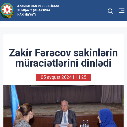
AZƏRBAYCAN RESPUBLIKASI
SUMQAYIT ŞƏHƏR İCRA
HAKIMIYYƏTI
Zakir Fərəcov sakinlərin
müraciətlərini dinlədi
05 avqust 2024 | 11:25