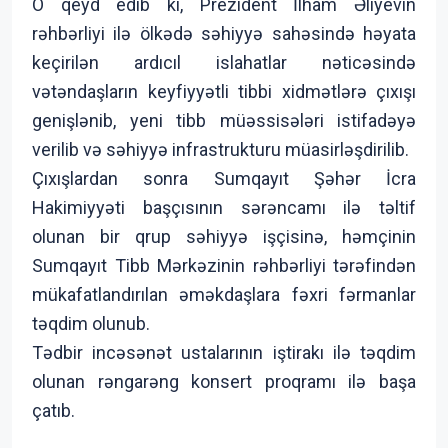
O qeyd edib ki, Prezident İlham Əliyevin
rəhbərliyi ilə ölkədə səhiyyə sahəsində həyata
keçirilən ardıcıl islahatlar nəticəsində
vətəndaşların keyfiyyətli tibbi xidmətlərə çıxışı
genişlənib, yeni tibb müəssisələri istifadəyə
verilib və səhiyyə infrastrukturu müasirləşdirilib.
Çıxışlardan sonra Sumqayıt Şəhər İcra
Hakimiyyəti başçısının sərəncamı ilə təltif
olunan bir qrup səhiyyə işçisinə, həmçinin
Sumqayıt Tibb Mərkəzinin rəhbərliyi tərəfindən
mükafatlandırılan əməkdaşlara fəxri fərmanlar
təqdim olunub.
Tədbir incəsənət ustalarının iştirakı ilə təqdim
olunan rəngarəng konsert proqramı ilə başa
çatıb.