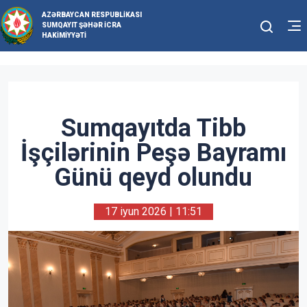
AZƏRBAYCAN RESPUBLIKASI
SUMQAYIT ŞƏHƏR İCRA
HAKIMIYYƏTI
Sumqayıtda Tibb
İşçilərinin Peşə Bayramı
Günü qeyd olundu
17 iyun 2026 | 11:51