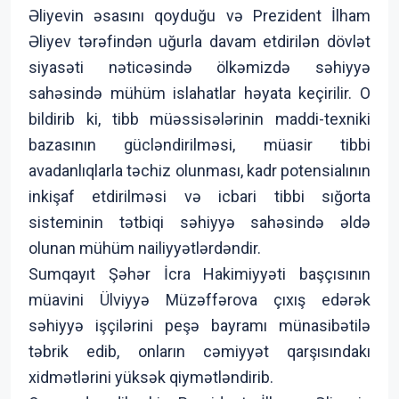
Əliyevin əsasını qoyduğu və Prezident İlham
Əliyev tərəfindən uğurla davam etdirilən dövlət
siyasəti nəticəsində ölkəmizdə səhiyyə
sahəsində mühüm islahatlar həyata keçirilir. O
bildirib ki, tibb müəssisələrinin maddi-texniki
bazasının gücləndirilməsi, müasir tibbi
avadanlıqlarla təchiz olunması, kadr potensialının
inkişaf etdirilməsi və icbari tibbi sığorta
sisteminin tətbiqi səhiyyə sahəsində əldə
olunan mühüm nailiyyətlərdəndir.
Sumqayıt Şəhər İcra Hakimiyyəti başçısının
müavini Ülviyyə Müzəffərova çıxış edərək
səhiyyə işçilərini peşə bayramı münasibətilə
təbrik edib, onların cəmiyyət qarşısındakı
xidmətlərini yüksək qiymətləndirib.