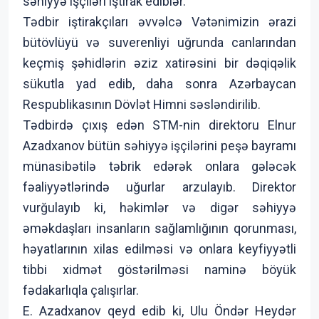
səhiyyə işçiləri iştirak ediblər.
Tədbir iştirakçıları əvvəlcə Vətənimizin ərazi
bütövlüyü və suverenliyi uğrunda canlarından
keçmiş şəhidlərin əziz xatirəsini bir dəqiqəlik
sükutla yad edib, daha sonra Azərbaycan
Respublikasının Dövlət Himni səsləndirilib.
Tədbirdə çıxış edən STM-nin direktoru Elnur
Azadxanov bütün səhiyyə işçilərini peşə bayramı
münasibətilə təbrik edərək onlara gələcək
fəaliyyətlərində uğurlar arzulayıb. Direktor
vurğulayıb ki, həkimlər və digər səhiyyə
əməkdaşları insanların sağlamlığının qorunması,
həyatlarının xilas edilməsi və onlara keyfiyyətli
tibbi xidmət göstərilməsi naminə böyük
fədakarlıqla çalışırlar.
E. Azadxanov qeyd edib ki, Ulu Öndər Heydər