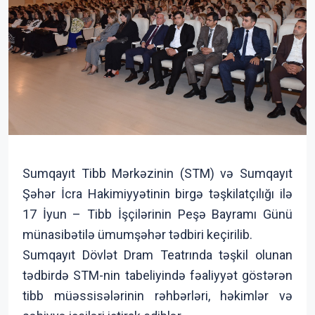
Sumqayıt Tibb Mərkəzinin (STM) və Sumqayıt
Şəhər İcra Hakimiyyətinin birgə təşkilatçılığı ilə
17 İyun – Tibb İşçilərinin Peşə Bayramı Günü
münasibətilə ümumşəhər tədbiri keçirilib.
Sumqayıt Dövlət Dram Teatrında təşkil olunan
tədbirdə STM-nin tabeliyində fəaliyyət göstərən
tibb müəssisələrinin rəhbərləri, həkimlər və