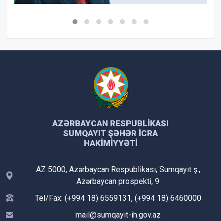
AZƏRBAYCAN RESPUBLIKASI
SUMQAYIT ŞƏHƏR İCRA
HAKIMIYYƏTI
AZ 5000, Azərbaycan Respublikası, Sumqayıt ş.,
Azərbaycan prospekti, 9
Tel/Fax: (+994 18) 6559131, (+994 18) 6460000
mail@sumqayit-ih.gov.az