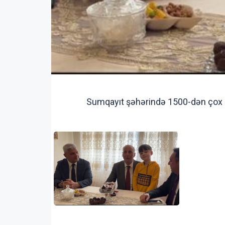
Sumqayıt şəhərində 1500-dən çox şə