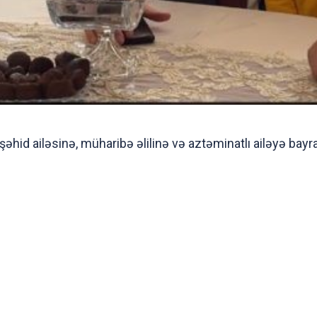
hid ailəsinə, müharibə əlilinə və aztəminatlı ailəyə bayr