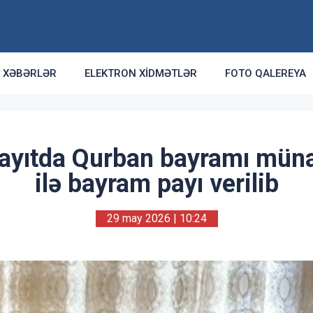
XƏBƏRLƏR
ELEKTRON XIDMƏTLƏR
FOTO QALEREYA
yıtda Qurban bayramı müna
ilə bayram payı verilib
29 may 2026 | 10:24