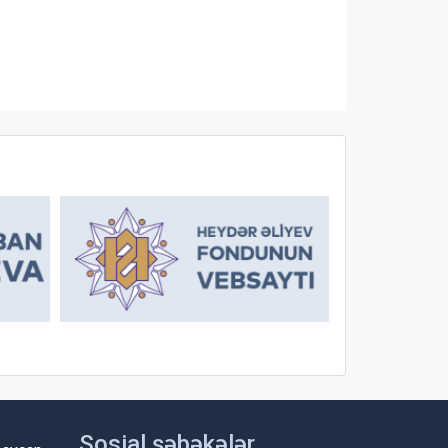
Sosial şəbəkələr