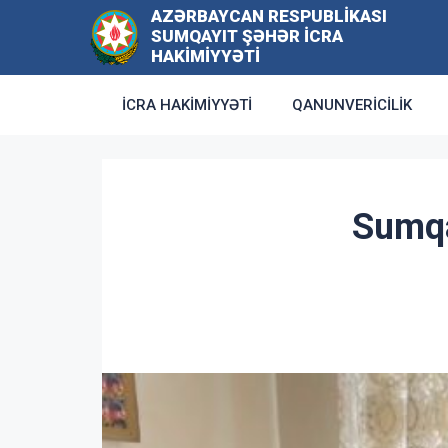
AZƏRBAYCAN RESPUBLIKASI
SUMQAYIT ŞƏHƏR İCRA
HAKIMIYYƏTI
İCRA HAKIMIYYƏTI
QANUNVERICILIK
Sumqa