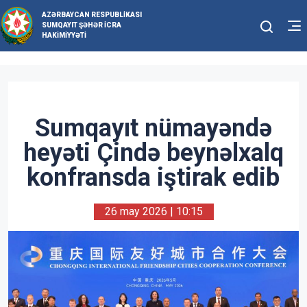
AZƏRBAYCAN RESPUBLIKASI
SUMQAYIT ŞƏHƏR İCRA
HAKIMIYYƏTI
Sumqayıt nümayəndə
heyəti Çində beynəlxalq
konfransda iştirak edib
26 may 2026 | 10:15