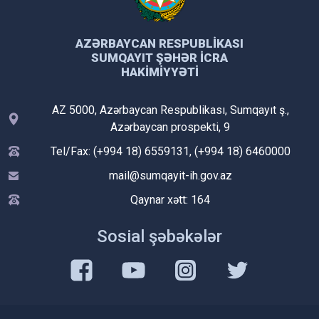
AZƏRBAYCAN RESPUBLIKASI
SUMQAYIT ŞƏHƏR İCRA
HAKIMIYYƏTI
AZ 5000, Azərbaycan Respublikası, Sumqayıt ş.,
Azərbaycan prospekti, 9
Tel/Fax: (+994 18) 6559131, (+994 18) 6460000
mail@sumqayit-ih.gov.az
Qaynar xətt: 164
Sosial şəbəkələr