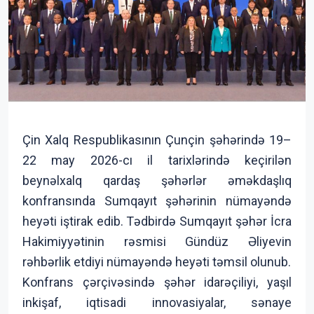
Çin Xalq Respublikasının Çunçin şəhərində 19–
22 may 2026-cı il tarixlərində keçirilən
beynəlxalq qardaş şəhərlər əməkdaşlıq
konfransında Sumqayıt şəhərinin nümayəndə
heyəti iştirak edib. Tədbirdə Sumqayıt şəhər İcra
Hakimiyyətinin rəsmisi Gündüz Əliyevin
rəhbərlik etdiyi nümayəndə heyəti təmsil olunub.
Konfrans çərçivəsində şəhər idarəçiliyi, yaşıl
inkişaf, iqtisadi innovasiyalar, sənaye