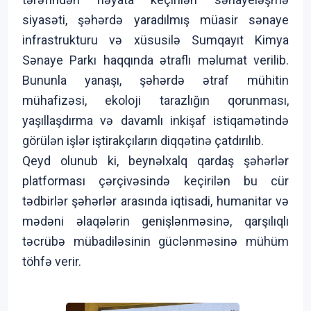
siyasəti, şəhərdə yaradılmış müasir sənaye
infrastrukturu və xüsusilə Sumqayıt Kimya
Sənaye Parkı haqqında ətraflı məlumat verilib.
Bununla yanaşı, şəhərdə ətraf mühitin
mühafizəsi, ekoloji tarazlığın qorunması,
yaşıllaşdırma və davamlı inkişaf istiqamətində
görülən işlər iştirakçıların diqqətinə çatdırılıb.
Qeyd olunub ki, beynəlxalq qardaş şəhərlər
platforması çərçivəsində keçirilən bu cür
tədbirlər şəhərlər arasında iqtisadi, humanitar və
mədəni əlaqələrin genişlənməsinə, qarşılıqlı
təcrübə mübadiləsinin güclənməsinə mühüm
töhfə verir.