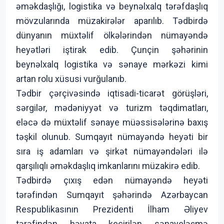
əməkdaşlığı, logistika və beynəlxalq tərəfdaşlıq
mövzularında müzakirələr aparılıb. Tədbirdə
dünyanın müxtəlif ölkələrindən nümayəndə
heyətləri iştirak edib. Çunçin şəhərinin
beynəlxalq logistika və sənaye mərkəzi kimi
artan rolu xüsusi vurğulanıb.
Tədbir çərçivəsində iqtisadi-ticarət görüşləri,
sərgilər, mədəniyyət və turizm təqdimatları,
eləcə də müxtəlif sənaye müəssisələrinə baxış
təşkil olunub. Sumqayıt nümayəndə heyəti bir
sıra iş adamları və şirkət nümayəndələri ilə
qarşılıqlı əməkdaşlıq imkanlarını müzakirə edib.
Tədbirdə çıxış edən nümayəndə heyəti
tərəfindən Sumqayıt şəhərində Azərbaycan
Respublikasının Prezidenti İlham Əliyev
tərəfindən həyata keçirilən sənayeləşmə