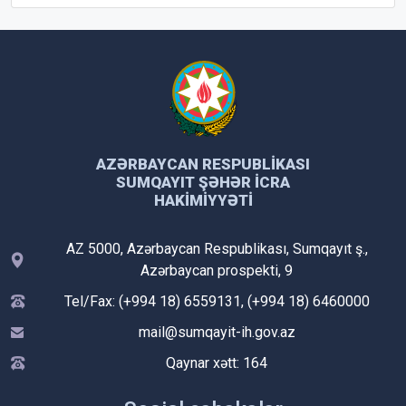
AZƏRBAYCAN RESPUBLIKASI
SUMQAYIT ŞƏHƏR İCRA
HAKIMIYYƏTI
AZ 5000, Azərbaycan Respublikası, Sumqayıt ş.,
Azərbaycan prospekti, 9
Tel/Fax: (+994 18) 6559131, (+994 18) 6460000
mail@sumqayit-ih.gov.az
Qaynar xətt: 164