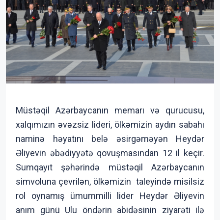
Müstəqil Azərbaycanın memarı və qurucusu,
xalqımızın əvəzsiz lideri, ölkəmizin aydın sabahı
naminə həyatını belə əsirgəməyən Heydər
Əliyevin əbədiyyətə qovuşmasından 12 il keçir.
Sumqayıt şəhərində müstəqil Azərbaycanın
simvoluna çevrilən, ölkəmizin taleyində misilsiz
rol oynamış ümummilli lider Heydər Əliyevin
anım günü Ulu öndərin abidəsinin ziyarəti ilə