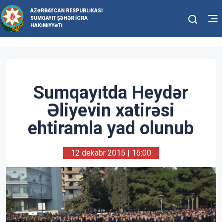
AZƏRBAYCAN RESPUBLIKASI
SUMQAYIT ŞƏHƏR İCRA
HAKIMIYYƏTI
Sumqayıtda Heydər
Əliyevin xatirəsi
ehtiramla yad olunub
12 dekabr 2015 | 16:00