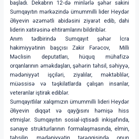
başladı. Dekabrın 12-də minlərlə şəhər sakini
Sumqayıtın mərkəzində ümummilli lider Heydər
Əliyevin əzəmətli abidəsini ziyarət edib, dahi
liderin xatirəsinə ehtiramlarını bildiriblər.
Anım tədbirində Sumqayıt şəhər İcra
hakimiyyətinin başçısı Zakir Fərəcov, Milli
Məclisin deputatları, hüquq mühafizə
orqanlarının əməkdaşları, şəhərin təhsil, səhiyyə,
mədəniyyət işçiləri, ziyalılar, məktəblilər,
müəssisə və təşkilatlarda çalışan insanlar,
veteranlar iştirak ediblər.
Sumqayıtlılar xalqımızın ümummilli lideri Heydər
Əliyevin diqqət və qayğısını həmişə hiss
etmişlər. Sumqayıtın sosial-iqtisadi inkişafında,
sənaye strukturlarının formalaşmasında, elmin,
təhsilin, mədəniyyətin tərəqqisində onun