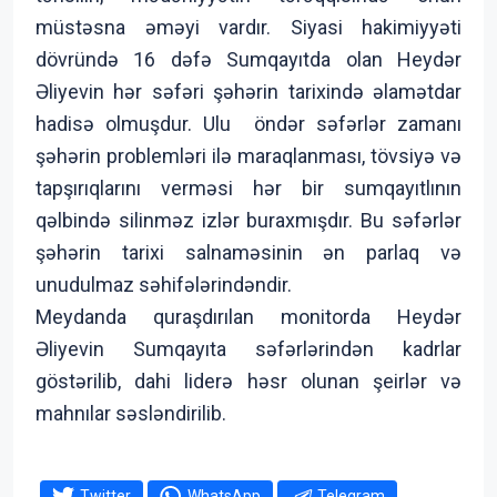
müstəsna əməyi vardır. Siyasi hakimiyyəti
dövründə 16 dəfə Sumqayıtda olan Heydər
Əliyevin hər səfəri şəhərin tarixində əlamətdar
hadisə olmuşdur. Ulu öndər səfərlər zamanı
şəhərin problemləri ilə maraqlanması, tövsiyə və
tapşırıqlarını verməsi hər bir sumqayıtlının
qəlbində silinməz izlər buraxmışdır. Bu səfərlər
şəhərin tarixi salnaməsinin ən parlaq və
unudulmaz səhifələrindəndir.
Meydanda quraşdırılan monitorda Heydər
Əliyevin Sumqayıta səfərlərindən kadrlar
göstərilib, dahi liderə həsr olunan şeirlər və
mahnılar səsləndirilib.
Twitter
WhatsApp
Telegram