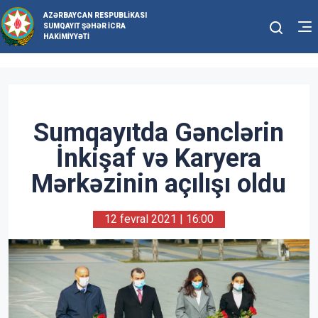
AZƏRBAYCAN RESPUBLIKASI
SUMQAYIT ŞƏHƏR İCRA
HAKIMIYYƏTI
Sumqayıtda Gənclərin
İnkişaf və Karyera
Mərkəzinin açılışı oldu
12 fevral 2021 | 16:00