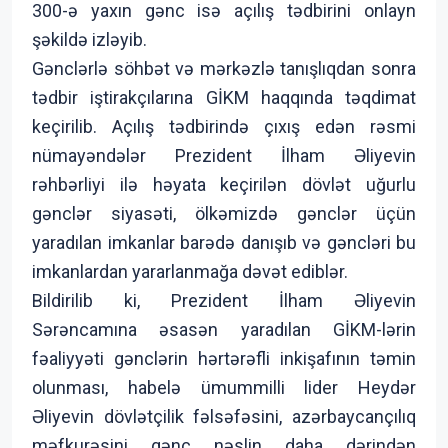
300-ə yaxın gənc isə açılış tədbirini onlayn
şəkildə izləyib.
Gənclərlə söhbət və mərkəzlə tanışlıqdan sonra
tədbir iştirakçılarına GİKM haqqında təqdimat
keçirilib. Açılış tədbirində çıxış edən rəsmi
nümayəndələr Prezident İlham Əliyevin
rəhbərliyi ilə həyata keçirilən dövlət uğurlu
gənclər siyasəti, ölkəmizdə gənclər üçün
yaradılan imkanlar barədə danışıb və gəncləri bu
imkanlardan yararlanmağa dəvət ediblər.
Bildirilib ki, Prezident İlham Əliyevin
Sərəncamına əsasən yaradılan GİKM-lərin
fəaliyyəti gənclərin hərtərəfli inkişafının təmin
olunması, habelə ümummilli lider Heydər
Əliyevin dövlətçilik fəlsəfəsini, azərbaycançılıq
məfkurəsini gənc nəslin daha dərindən