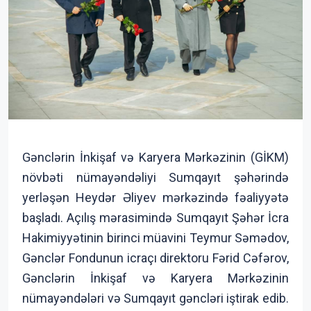
Gənclərin İnkişaf və Karyera Mərkəzinin (GİKM)
növbəti nümayəndəliyi Sumqayıt şəhərində
yerləşən Heydər Əliyev mərkəzində fəaliyyətə
başladı. Açılış mərasimində Sumqayıt Şəhər İcra
Hakimiyyətinin birinci müavini Teymur Səmədov,
Gənclər Fondunun icraçı direktoru Fərid Cəfərov,
Gənclərin İnkişaf və Karyera Mərkəzinin
nümayəndələri və Sumqayıt gəncləri iştirak edib.