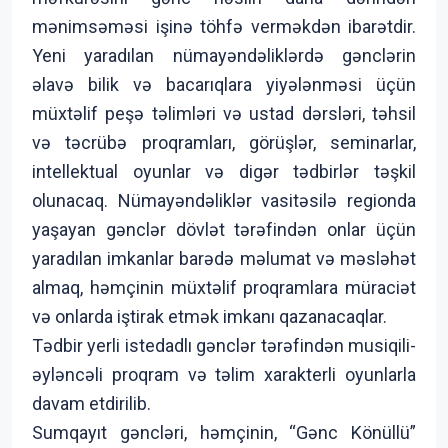
mənimsəməsi işinə töhfə verməkdən ibarətdir.
Yeni yaradılan nümayəndəliklərdə gənclərin
əlavə bilik və bacarıqlara yiyələnməsi üçün
müxtəlif peşə təlimləri və ustad dərsləri, təhsil
və təcrübə proqramları, görüşlər, seminarlar,
intellektual oyunlar və digər tədbirlər təşkil
olunacaq. Nümayəndəliklər vasitəsilə regionda
yaşayan gənclər dövlət tərəfindən onlar üçün
yaradılan imkanlar barədə məlumat və məsləhət
almaq, həmçinin müxtəlif proqramlara müraciət
və onlarda iştirak etmək imkanı qazanacaqlar.
Tədbir yerli istedadlı gənclər tərəfindən musiqili-
əyləncəli proqram və təlim xarakterli oyunlarla
davam etdirilib.
Sumqayıt gəncləri, həmçinin, “Gənc Könüllü”