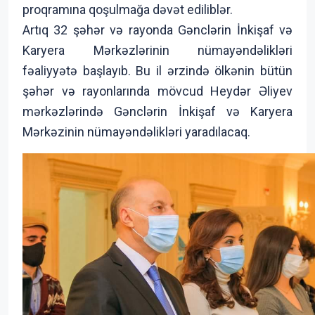
proqramına qoşulmağa dəvət ediliblər.
Artıq 32 şəhər və rayonda Gənclərin İnkişaf və
Karyera Mərkəzlərinin nümayəndəlikləri
fəaliyyətə başlayıb. Bu il ərzində ölkənin bütün
şəhər və rayonlarında mövcud Heydər Əliyev
mərkəzlərində Gənclərin İnkişaf və Karyera
Mərkəzinin nümayəndəlikləri yaradılacaq.