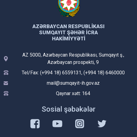
AZƏRBAYCAN RESPUBLIKASI
SUMQAYIT ŞƏHƏR İCRA
HAKIMIYYƏTI
AZ 5000, Azərbaycan Respublikası, Sumqayıt ş.,
Azərbaycan prospekti, 9
Tel/Fax: (+994 18) 6559131, (+994 18) 6460000
mail@sumqayit-ih.gov.az
Qaynar xətt: 164
Sosial şəbəkələr